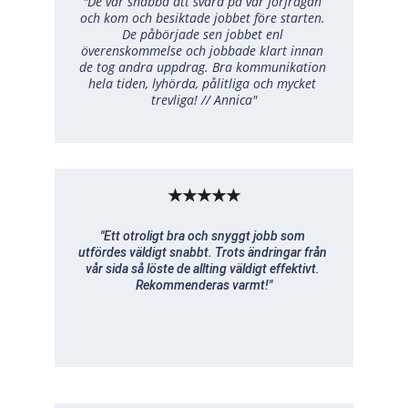
"De var snabba att svara på vår förfrågan 
och kom och besiktade jobbet före starten. 
De påbörjade sen jobbet enl 
överenskommelse och jobbade klart innan 
de tog andra uppdrag. Bra kommunikation 
hela tiden, lyhörda, pålitliga och mycket 
trevliga! // Annica"
★★★★★
"Ett otroligt bra och snyggt jobb som 
utfördes väldigt snabbt. Trots ändringar från 
vår sida så löste de allting väldigt effektivt. 
Rekommenderas varmt!"