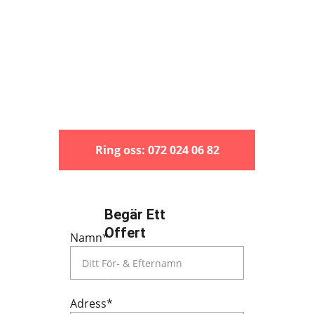
Effektiva & Pålitliga
Lokalägt Företag
Få Gratis Offert Snabbt
Ring oss: 072 024 06 82
4.8/5
Begär Ett 
Offert
Namn*
Adress*