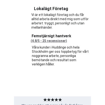
Lokalägt Företag
Vi är ett lokalägt företag och du får 
alltid arbeta direkt med mig som utför 
arbetet: tryggt, personligt och utan 
mellanhänder.
Femstjärnigt hantverk
(4.8/5 - 25 recensioner)
Våra kunder i Huddinge och hela 
Stockholm ger oss toppbetyg för vårt 
noggranna arbete, personliga 
bemötande och resultat som 
verkligen håller.
Betygsatta 4.8/5 på 
Servicefinder
★★★★★