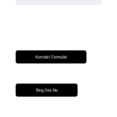
Läs 20+ Recensioner till
Vill du ha ett gratis offert?
Skicka oss ett mail
Kontakt Formulär
Ring oss nu!
072 024 06 82
Ring Oss Nu