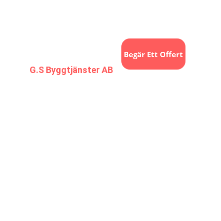
072-024 06 82
Begär Ett Offert
G.S Byggtjänster AB
Målare i 
Stockholm
Femstjärnigt hantverk
Fasader, lägenheter & mer