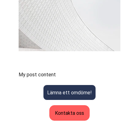
My post content
Lämna ett omdöme!
Kontakta oss
G.S Byggtjänster AB
F-Skatt